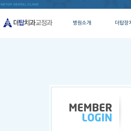
병원소개
더탑장
인사말
인비절
의료진소개
데이몬
병원둘러보기
클리
오시는길
메탈세
클리
양악수