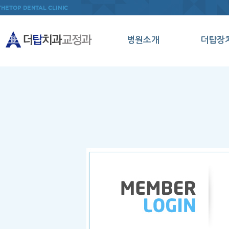
병원소개
더탑장
인사말
인비절
의료진소개
데이몬
병원둘러보기
클리
오시는길
메탈세
클리
양악수