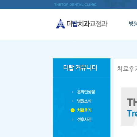
병
인
의료
병원
치료후
오