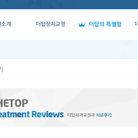
원소개
더탑장치교정
더탑의 특별함
사말
인비절라인
전속모델
진소개
데이몬클리어
전문과목 "치과교정과"
둘러보기
클리피씨
치과위생사
기
시는길
메탈세라믹
정품장치
클리피엘
1 인진료실
양악수술교정
진단시스템
멸균 & 소독시스템
인테리어
잡지, 드라마