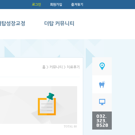
로그인
회원가입
즐겨찾기
더탑성장교정
더탑 커뮤니티
더탑성장교정
온라인상담
병원소식
치료후기
홈 > 커뮤니티 > 치료후기
전후사진
TOTAL 80