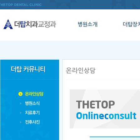
병원소개
더탑장
인사말
인비절
의료진소개
데이몬
병원둘러보기
클리
온라인상담
오시는길
메탈세
클리
양악수