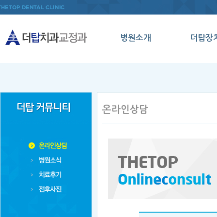
병원소개
더탑장
인사말
인비절
의료진소개
데이몬
병원둘러보기
클리
온라인상담
오시는길
메탈세
클리
양악수