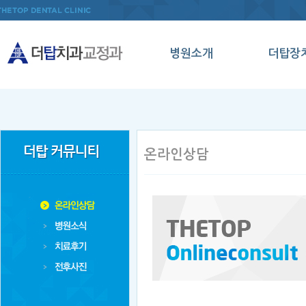
병원소개
더탑장
인사말
인비절
의료진소개
데이몬
병원둘러보기
클리
온라인상담
오시는길
메탈세
클리
양악수