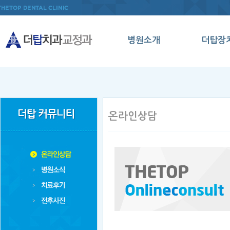
병원소개
더탑장
인사말
인비절
의료진소개
데이몬
병원둘러보기
클리
온라인상담
오시는길
메탈세
클리
양악수