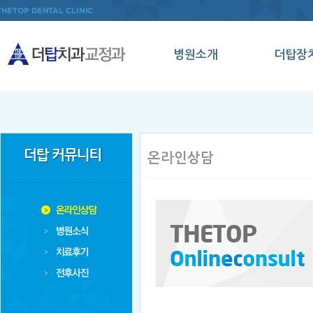
병원소개
더탑장
인사말
인비절
의료진소개
데이몬
병원둘러보기
클리
온라인상담
오시는길
메탈세
클리
양악수